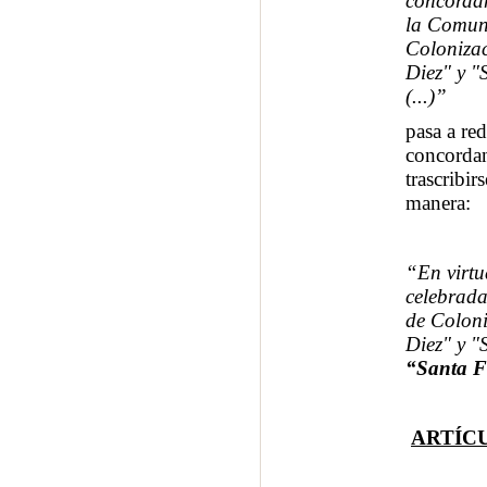
concordan
la Comuni
Colonizac
Diez" y "
(...)”
pasa a re
concordan
trascribir
manera:
“En virtu
celebrada
de Coloni
Diez" y "
“Santa Fe
ARTÍC