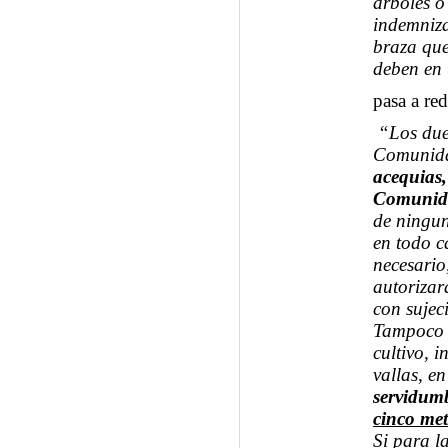
árboles o
indemniza
braza que
deben en 
pasa a red
“Los dueñ
Comunid
acequias,
Comunid
de ningun
en todo c
necesario
autorizará
con sujec
Tampoco p
cultivo, 
vallas, e
servidum
cinco met
Si para l