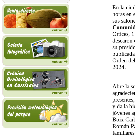
En la ciu
horas en 
sus salone
Comunida
entrar
Ortices, 
desearon 
su presid
publicada
Orden del
entrar
2024.
Abre la se
agradecie
entrar
presentes
y da la b
jóvenes a
Boix Carb
entrar
Román Pas
familiares