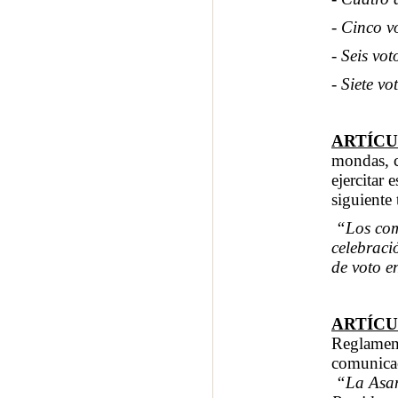
- Cinco v
- Seis vo
- Siete v
ARTÍCU
mondas, c
ejercitar
siguiente 
“Los com
celebraci
de voto e
ARTÍCU
Reglament
comunicac
“La Asam