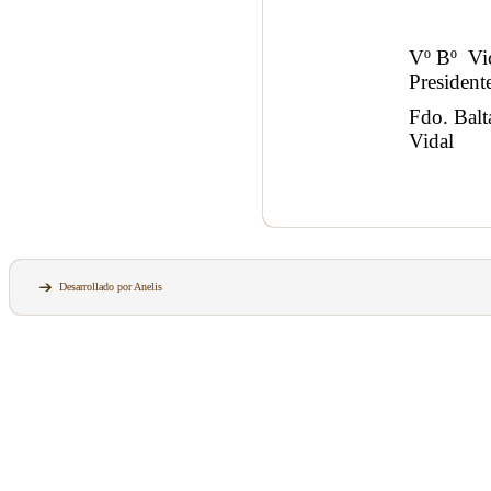
Vº B
President
Fdo. B
Vidal
Desarrollado por Anelis