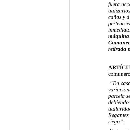
fuera nec
utilizarl
cañas y á
pertenece
inmediato
máquina p
Comunero 
retirada 
ARTÍCU
comuneros
“En caso
variacion
parcela s
debiendo 
titularid
Regantes 
riego”.