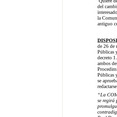
Quiere de
del cambi
interesad
la Comuni
antiguo 
DISPOS
de 26 de 
Públicas 
decreto 1
ambos der
Procedimi
Públicas 
se aprueb
redactarse
“La COM
se regirá
promulgue
contradig