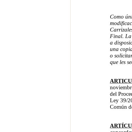
Como únic
modificac
Carrizales
Final
. La
a disposi
una copia
o solicit
que les s
ARTICU
noviembre
del Proce
Ley 39/20
Común de 
ARTÍCU