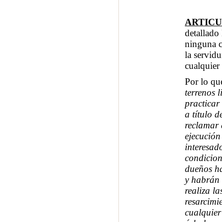
ARTICU
detallado
ninguna c
la servid
cualquier
Por lo qu
terrenos 
practicar
a título 
reclamar a
ejecución
interesad
condicion
dueños ha
y habrán 
realiza l
resarcimi
cualquier