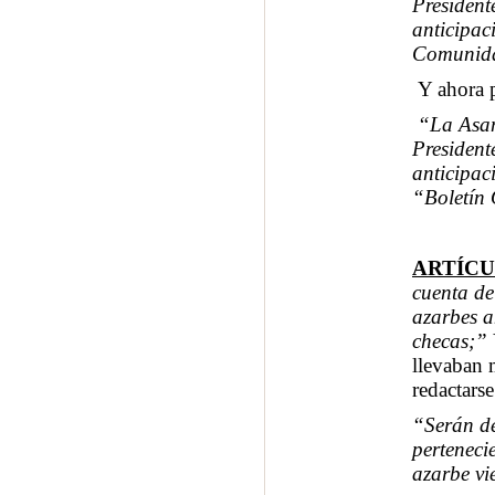
President
anticipac
Comunidad
Y ahora p
“La Asam
President
anticipac
“Boletín 
ARTÍCU
cuenta de
azarbes a
checas;”
llevaban 
redactarse
“Serán de
perteneci
azarbe vi